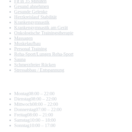
Fit in 35 Minuten
Gesund abnehmen
Gesunde Gelenke
Herzkreislauf Stabilität
Kranken­gymnastik
Krankengymnastik am Gerät
Onkologische Trainingstherapie
Massagen
Muskelaufbau
Personal Training
Reha-Sport/Lungen Reha-Sport
Sauna
Schmerz­freier Rücken
Stressabbau / Entspannung
Öffnungszeiten
Montag
08:00 – 22:00
Dienstag
08:00 – 22:00
Mittwoch
08:00 – 22:00
Donnerstag
07:00 – 22:00
Freitag
08:00 – 21:00
Samstag
10:00 – 18:00
Sonntag
10:00 – 17:00