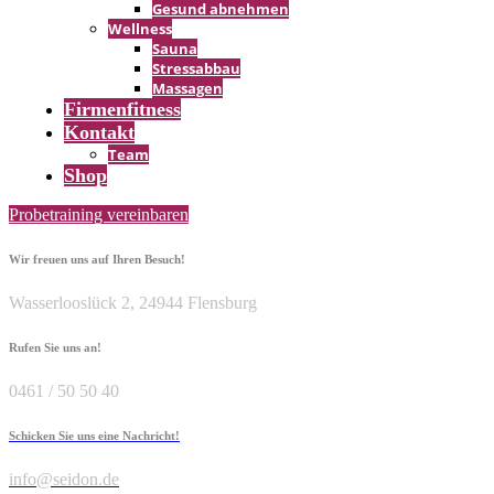
Gesund abnehmen
Wellness
Sauna
Stressabbau
Massagen
Firmen­fitness
Kontakt
Team
Shop
Probetraining vereinbaren
Wir freuen uns auf Ihren Besuch!
Wasserlooslück 2, 24944 Flensburg
Rufen Sie uns an!
0461 / 50 50 40
Schicken Sie uns eine Nachricht!
info@seidon.de