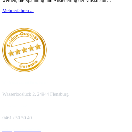
werden, die Spannung und Ansteuerung der Muskulatur…
Mehr erfahren ...
Wir freuen uns auf Ihren Besuch!
Wasserlooslück 2, 24944 Flensburg
Rufen Sie uns an!
0461 / 50 50 40
Direkt geht am schnellsten!