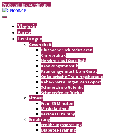
Probetraining vereinbaren
Magazin
Kurse
Leistungen
Gesundheit
Bluthochdruck reduzieren
Chiropraktik
Herzkreislauf Stabilität
Kranken­gymnastik
Krankengymnastik am Gerät
Onkologische Trainingstherapie
Reha-Sport/Lungen Reha-Sport
Schmerzfreie Gelenke
Schmerz­freier Rücken
Fitness
Fit in 35 Minuten
Muskelaufbau
Personal Training
Ernährung
Ernährungsberatung
Diabetes-Training