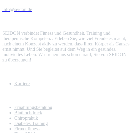
info@seidon.de
Über uns
SEIDON verbindet Fitness und Gesundheit, Training und
therapeutische Kompetenz. Erleben Sie, wie viel Freude es macht,
nach einem Konzept aktiv zu werden, dass Ihren Körper als Ganzes
ernst nimmt. Und Sie begleitet auf dem Weg in ein gesundes,
motiviertes Leben. Wir freuen uns schon darauf, Sie von SEIDON
zu überzeugen!
Mehr Infos
Karriere
Unsere Leistungen
Ernährungsberatung
Blut­hoch­druck
Chiropraktik
Diabetes-Training
Firmen­fitness