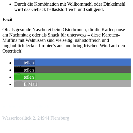
Durch die Kombination mit Vollkornmehl oder Dinkelmehl
wird das Gebäck ballaststoffreich und sättigend.
Fazit
Ob als gesunde Nascherei beim Osterbrunch, für die Kaffeepause
am Nachmittag oder als Snack für unterwegs – diese Karotten-
Muffins mit Walnüssen sind vielseitig, nährstoffreich und
unglaublich lecker. Probier’s aus und bring frischen Wind auf den
Ostertisch!
teilen
teilen
teilen
E-Mail
Wir freuen uns auf Ihren Besuch!
Wasserlooslück 2, 24944 Flensburg
Rufen Sie uns an!