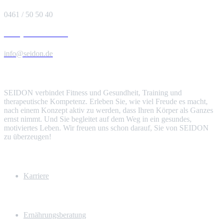
0461 / 50 50 40
Direkt geht am schnellsten!
info@seidon.de
Über uns
SEIDON verbindet Fitness und Gesundheit, Training und
therapeutische Kompetenz. Erleben Sie, wie viel Freude es macht,
nach einem Konzept aktiv zu werden, dass Ihren Körper als Ganzes
ernst nimmt. Und Sie begleitet auf dem Weg in ein gesundes,
motiviertes Leben. Wir freuen uns schon darauf, Sie von SEIDON
zu überzeugen!
Mehr Infos
Karriere
Unsere Leistungen
Ernährungsberatung