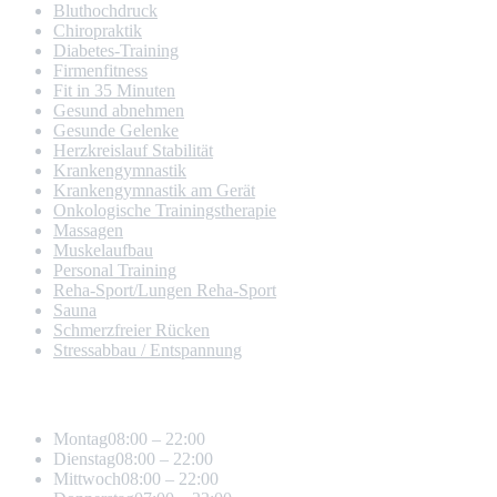
Blut­hoch­druck
Chiropraktik
Diabetes-Training
Firmen­fitness
Fit in 35 Minuten
Gesund abnehmen
Gesunde Gelenke
Herzkreislauf Stabilität
Kranken­gymnastik
Krankengymnastik am Gerät
Onkologische Trainingstherapie
Massagen
Muskelaufbau
Personal Training
Reha-Sport/Lungen Reha-Sport
Sauna
Schmerz­freier Rücken
Stressabbau / Entspannung
Öffnungszeiten
Montag
08:00 – 22:00
Dienstag
08:00 – 22:00
Mittwoch
08:00 – 22:00