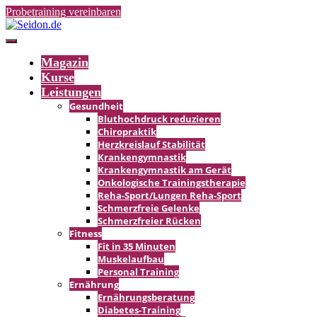
Probetraining vereinbaren
Magazin
Kurse
Leistungen
Gesundheit
Bluthochdruck reduzieren
Chiropraktik
Herzkreislauf Stabilität
Kranken­gymnastik
Krankengymnastik am Gerät
Onkologische Trainingstherapie
Reha-Sport/Lungen Reha-Sport
Schmerzfreie Gelenke
Schmerz­freier Rücken
Fitness
Fit in 35 Minuten
Muskelaufbau
Personal Training
Ernährung
Ernährungsberatung
Diabetes-Training