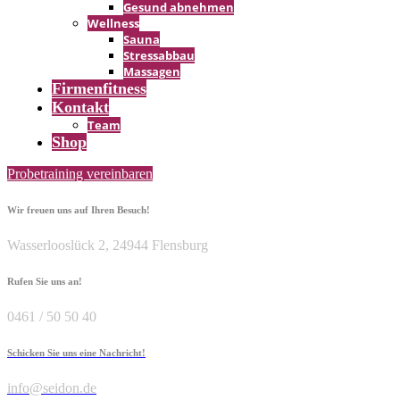
Gesund abnehmen
Wellness
Sauna
Stressabbau
Massagen
Firmen­fitness
Kontakt
Team
Shop
Probetraining vereinbaren
Wir freuen uns auf Ihren Besuch!
Wasserlooslück 2, 24944 Flensburg
Rufen Sie uns an!
0461 / 50 50 40
Schicken Sie uns eine Nachricht!
info@seidon.de